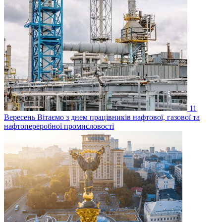
11
Вересень
Вітаємо з днем працівників нафтової, газової та
нафтопереробної промисловості