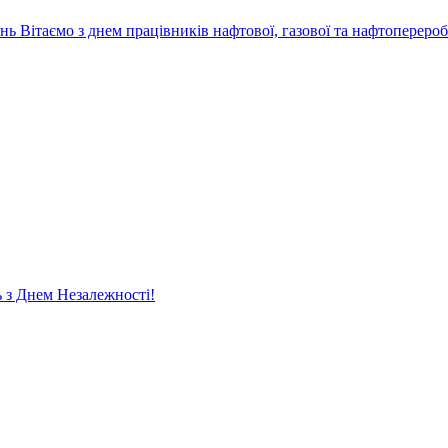
ень
Вітаємо з днем працівників нафтової, газової та нафтопереро
ь
з Днем Незалежності!