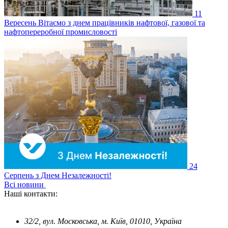
11
Вересень
Вітаємо з днем працівників нафтової, газової та
нафтопереробної промисловості
24
Серпень
з Днем Незалежності!
Всі новини
Наші контакти:
32/2, вул. Московська, м. Київ, 01010, Україна