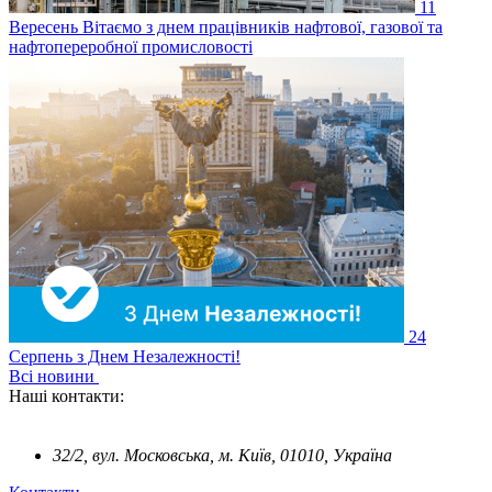
11
Вересень
Вітаємо з днем працівників нафтової, газової та
нафтопереробної промисловості
24
Серпень
з Днем Незалежності!
Всі новини
Наші контакти:
32/2, вул. Московська, м. Київ, 01010, Україна