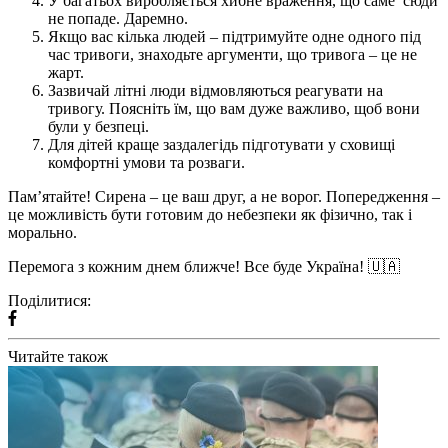
У багатьох виробляється хибне враження, що саме сюди
не попаде. Даремно.
Якщо вас кілька людей – підтримуйте одне одного під
час тривоги, знаходьте аргументи, що тривога – це не
жарт.
Зазвичай літні люди відмовляються реагувати на
тривогу. Поясніть їм, що вам дуже важливо, щоб вони
були у безпеці.
Для дітей краще заздалегідь підготувати у сховищі
комфортні умови та розваги.
Пам’ятайте! Сирена – це ваш друг, а не ворог. Попередження –
це можливість бути готовим до небезпеки як фізично, так і
морально.
Перемога з кожним днем ближче! Все буде Україна! 🇺🇦
Поділитися:
Читайте також