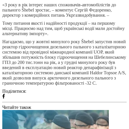
«З року в рік інтерес наших споживачів-автомобілістів до
пального Šhebel зростає, – коментує Сергій Федоренко,
директор з комерційних питань Укргазвидобування. –
Тому питання якості і надійності продукції – на першому
місці. Працюємо над тим, щоб українські водії мали достойну
альтернативу імпорту».
Нагадаємо, що у жовтні минулого року Šhebel запустив новий
реактор гідроочищення дизельного пального з каталізаторною
системою від провідної міжнародної компанії UOP, який
збільшив потужність блоку гідроочищення на Шебелинському
ГПЗ до 200 тис.тонн на рік, а у грудні минулого року був
введений в експлуатацію новий реактор депарафінізації з
каталізаторною системою данської компанії Haldor Topsoe A/S,
який дозволив випуск арктичного дизельного пального з
граничною температурою фільтрованості -32 С.
Поділитися:
Читайте також