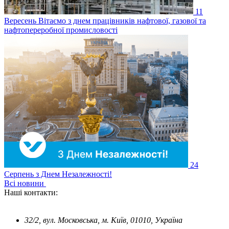
11
Вересень
Вітаємо з днем працівників нафтової, газової та
нафтопереробної промисловості
24
Серпень
з Днем Незалежності!
Всі новини
Наші контакти:
32/2, вул. Московська, м. Київ, 01010, Україна