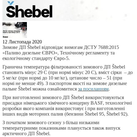
12 Листопада 2020
Зимове ДП Šhebel відповідає вимогам ДСТУ 7688:2015
«Паливо дизельне ЄВРО», Технічному регламенту та
екологічному стандарту Євро-5.
Гранична температура фільтрованості зимового ДП Šhebel
становить мінус 29 С (при нормі мінус 20 С), вміст сірки – до
5 мг/кг (при нормі до 10 мг/кг), цетанове число – 51 (при
нормі не менше 49). З паспортом якості на зимове дизельне
пальне Šhebel можна ознайомитися
за посиланням
.
При виготовленні зимового ДП Šhebel використовуються
присадки німецького хімічного концерну BASF, технологічні
розробки якого компанія використовує і при виготовленні
інших видів моторних палив (бензини Šhebel 95, Šhebel 92).
З початком зимового сезону з більш низькими
температурними показниками планується також випуск
арктичного ДП Šhebel.