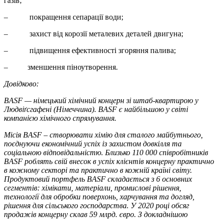
газів;
– покращення сепарації води;
– захист від корозії металевих деталей двигуна;
– підвищення ефективності згоряння палива;
– зменшення піноутворення.
Довідково:
BASF — німецький хімічний концерн зі штаб-квартирою у
Людвіґсгафені (Німеччина). BASF є найбільшою у світі
компанією хімічного спрямування.
Місія BASF – створювати хімію для сталого майбутнього,
поєднуючи економічний успіх із захистом довкілля та
соціальною відповідальністю. Близько 110 000 співробітників
BASF роблять свій внесок в успіх клієнтів концерну практично
в кожному секторі та практично в кожній країні світу.
Продуктовий портфель BASF складається з 6 основних
сегментів: хімікати, матеріали, промислові рішення,
технології для обробки поверхонь, харчування та догляд,
рішення для сільського господарства. У 2020 році обсяг
продажів концерну склав 59 млрд. євро. З докладнішою