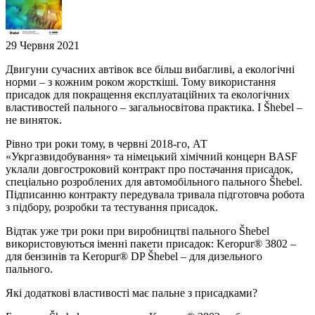
29 Червня 2021
Двигуни сучасних автівок все більш вибагливі, а екологічні
норми – з кожним роком жорсткіші. Тому використання
присадок для покращення експлуатаційних та екологічних
властивостей пального – загальносвітова практика. І Šhebel –
не виняток.
Рівно три роки тому, в червні 2018-го, АТ
«Укргазвидобування» та німецький хімічний концерн BASF
уклали довгостроковий контракт про постачання присадок,
спеціально розроблених для автомобільного пального Šhebel.
Підписанню контракту передувала тривала підготовча робота
з підбору, розробки та тестування присадок.
Відтак уже три роки при виробництві пального Šhebel
використовуються іменні пакети присадок: Keropur® 3802 –
для бензинів та Keropur® DP Šhebel – для дизельного
пального.
Які додаткові властивості має пальне з присадками?