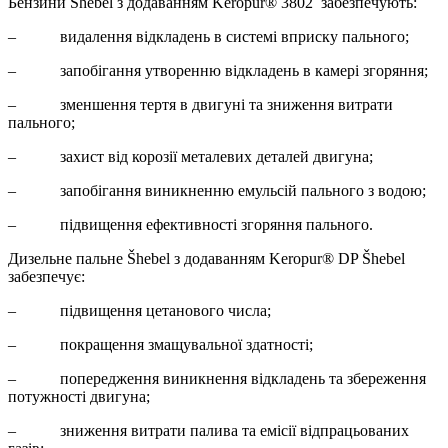
Бензини Šhebel з додаванням Keropur® 3802 забезпечують:
– видалення відкладень в системі вприску пального;
– запобігання утворенню відкладень в камері згоряння;
– зменшення тертя в двигуні та зниження витрати
пального;
– захист від корозії металевих деталей двигуна;
– запобігання виникненню емульсій пального з водою;
– підвищення ефективності згоряння пального.
Дизельне пальне Šhebel з додаванням Keropur® DP Šhebel
забезпечує:
– підвищення цетанового числа;
– покращення змащувальної здатності;
– попередження виникнення відкладень та збереження
потужності двигуна;
– зниження витрати палива та емісії відпрацьованих