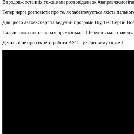
Впродовж останніх тижнів ми розповідали як #заправляємогігант
Тепер черга розповісти про те, як забезпечується якість пально
Для цього автоексперт та ведучий програми Big Test Сергій В
Пальне сюди постачається прямісінько з Шебелинського заводу.
Детальніше про секрети роботи АЗС – у черговому сюжеті: