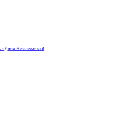
ь
з Днем Незалежності!