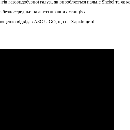
ів газовидобувної галузі, як виробляється пальне Shebel та як к
го безпосередньо на автозаправних станціях.
олощенко відвідав АЗС U.GO, що на Харківщині.