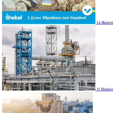
14
Жовте
11
Верес