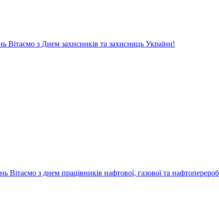
нь
Вітаємо з Днем захисників та захисниць України!
ень
Вітаємо з днем працівників нафтової, газової та нафтопереро