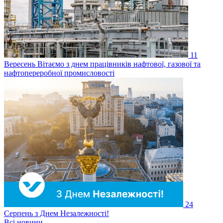
11
Вересень
Вітаємо з днем працівників нафтової, газової та
нафтопереробної промисловості
24
Серпень
з Днем Незалежності!
Всі новини