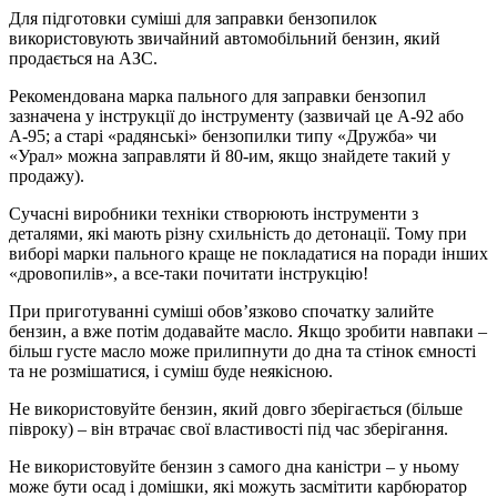
Для підготовки суміші для заправки бензопилок
використовують звичайний автомобільний бензин, який
продається на АЗС.
Рекомендована марка пального для заправки бензопил
зазначена у інструкції до інструменту (зазвичай це А-92 або
А-95; а старі «радянські» бензопилки типу «Дружба» чи
«Урал» можна заправляти й 80-им, якщо знайдете такий у
продажу).
Сучасні виробники техніки створюють інструменти з
деталями, які мають різну схильність до детонації. Тому при
виборі марки пального краще не покладатися на поради інших
«дровопилів», а все-таки почитати інструкцію!
При приготуванні суміші обов’язково спочатку залийте
бензин, а вже потім додавайте масло. Якщо зробити навпаки –
більш густе масло може прилипнути до дна та стінок ємності
та не розмішатися, і суміш буде неякісною.
Не використовуйте бензин, який довго зберігається (більше
півроку) – він втрачає свої властивості під час зберігання.
Не використовуйте бензин з самого дна каністри – у ньому
може бути осад і домішки, які можуть засмітити карбюратор