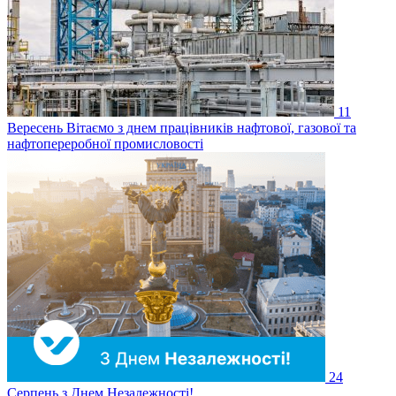
11
Вересень
Вітаємо з днем працівників нафтової, газової та
нафтопереробної промисловості
24
Серпень
з Днем Незалежності!