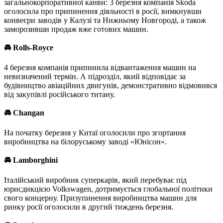
загальнокорпоративної канви: 3 березня компанія Skoda
оголосила про припинення діяльності в росії, вимкнувши
конвеєри заводів у Калузі та Нижньому Новгороді, а також
заморозивши продаж вже готових машин.
🚘
Rolls-Royce
4 березня компанія припинила відвантаження машин на
невизначений термін. А підрозділ, який відповідає за
будівництво авіаційних двигунів, демонстративно відмовився
від закупівлі російського титану.
🚘
Changan
На початку березня у Китаї оголосили про згортання
виробництва на білоруському заводі «Юнісон».
🚘
Lamborghini
Італійський виробник суперкарів, який перебуває під
юрисдикцією Volkswagen, дотримується глобальної політики
свого концерну. Призупинення виробництва машин для
ринку росії оголосили в другий тиждень березня.