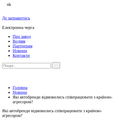
uk
Де заправитись
Електронна черга
Про завод
Водіям
Партнерам
Новини
Контакти
Головна
Новини
Які автобренди відмовились співпрацювати з країною-
агресором?
Які автобренди відмовились співпрацювати з країною-
агресором?