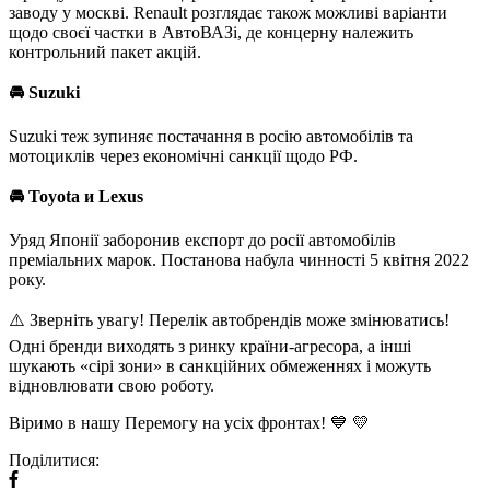
заводу у москві. Renault розглядає також можливі варіанти
щодо своєї частки в АвтоВАЗі, де концерну належить
контрольний пакет акцій.
🚘
Suzuki
Suzuki теж зупиняє постачання в росію автомобілів та
мотоциклів через економічні санкції щодо РФ.
🚘
Toyota и Lexus
Уряд Японії заборонив експорт до росії автомобілів
преміальних марок. Постанова набула чинності 5 квітня 2022
року.
⚠️ Зверніть увагу! Перелік автобрендів може змінюватись!
Одні бренди виходять з ринку країни-агресора, а інші
шукають «сірі зони» в санкційних обмеженнях і можуть
відновлювати свою роботу.
Віримо в нашу Перемогу на усіх фронтах! 💙 💛
Поділитися: