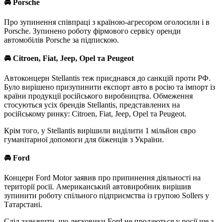
🚘
Porsche
Про зупинення співпраці з країною-агресором оголосили і в
Porsche. Зупинено роботу фірмового сервісу оренди
автомобілів Porsche за підпискою.
🚘
Citroen,
Fiat, Jeep, Opel та Peugeot
Автоконцерн Stellantis теж приєднався до санкцій проти РФ.
Було вирішено призупинити експорт авто в росію та імпорт із
країни продукції російського виробництва. Обмеження
стосуються усіх брендів Stellantis, представлених на
російському ринку: Citroen, Fiat, Jeep, Opel та Peugeot.
Крім того, у Stellantis вирішили виділити 1 мільйон євро
гуманітарної допомоги для біженців з України.
🚘
Ford
Концерн Ford Motor заявив про припинення діяльності на
території росії. Американський автовиробник вирішив
зупинити роботу спільного підприємства із групою Sollers у
Татарстані.
Слід зазначити, що легковики Ford не продаються у росії ще з