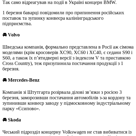
Так само відреагував на події в Україні концерн BMW.
1 березня баварці повідомили про припинення російських
поставок та зупинку конвеєра калінінградського
підприємства.
🚘
Volvo
Шведська компанія, формально представлена ​​в Росії аж сімома
моделями (крім кросоверів XC90, XC60 і XC40, є седани S90 і
S60, а також їх п’ятидверні версії з індексом V та приставкою
Сross Country), теж призупинила постачання продукції з 1
березня.
🚘
Mercedes-Benz
Компанія зі Штутгарта розірвала ділові зв’язки з росією 3
березня, заморозивши постачання автомобілів з-за кордону та
зупинивши конвеєр заводу у підмосковному індустріальному
парку «Єсипово».
🚘
Skoda
Чеський підрозділ концерну Volkswagen не став вибиватися із