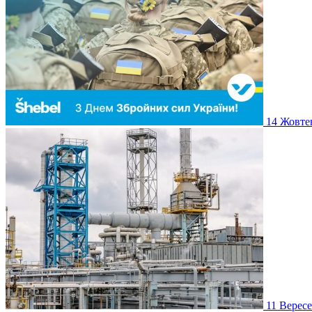
14
Жовте
11
Верес