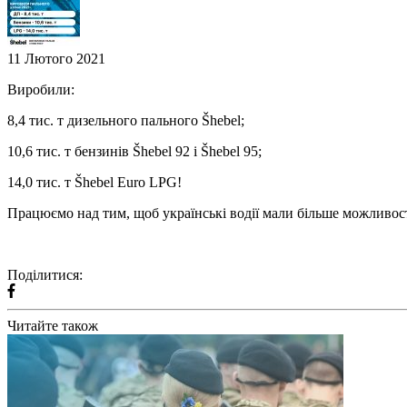
11 Лютого 2021
Виробили:
8,4 тис. т дизельного пального Šhebel;
10,6 тис. т бензинів Šhebel 92 і Šhebel 95;
14,0 тис. т Šhebel Euro LPG!
Працюємо над тим, щоб українські водії мали більше можливосте
Поділитися:
Читайте також