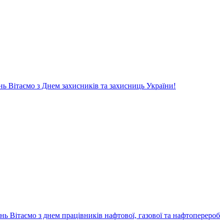
нь
Вітаємо з Днем захисників та захисниць України!
ень
Вітаємо з днем працівників нафтової, газової та нафтопереро